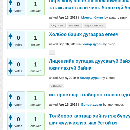
https://buy.bolorsoft.com/downlo
0
1
татаж авах гэсэн чинь болохгүй б
votes
answer
asked
Apr 18, 2019
in
Монгол бичиг
by
амартүвшин
суулгац
лиценз
одоо-яах-вэ
Холбоо барих дугаараа өгөөч
0
1
asked
Sep 16, 2019
in
Болор дуран
by
амар
votes
answer
-
Лицензийн хугацаа дуусаагүй бай
0
1
ажиллахгүй байна
votes
answer
asked
Sep 6, 2019
in
Болор дуран
by
Отгоо
лиценз
интернетээр төлбөрөө төлсөн одо
0
1
asked
Apr 15, 2019
in
Болор дуран
by
anonymous
votes
answer
Төлбөрөө картаар хийнэ гэж буруу
0
1
шилжүүлчихлээ, яах ёстой вэ
votes
answer