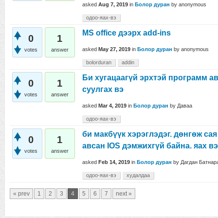
asked
Aug 7, 2019
in
Болор дуран
by
anonymous
одоо-яах-вэ
MS office дээрх add-ins
0
1
asked
May 27, 2019
in
Болор дуран
by
anonymous
votes
answer
bolorduran
addin
Би хугацаагүй эрхтэй программ а
0
1
суулгах вэ
votes
answer
asked
Mar 4, 2019
in
Болор дуран
by
Даваа
одоо-яах-вэ
би макбүүк хэрэглэдэг. дөнгөж са
0
1
авсан IOS дэмжихгүй байна. яах в
votes
answer
asked
Feb 14, 2019
in
Болор дуран
by
Дагдан Батнар
одоо-яах-вэ
худалдаа
« prev
1
2
3
4
5
6
7
next »