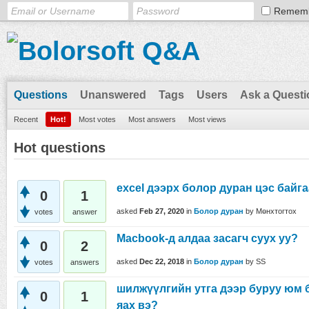
Remem
Questions
Unanswered
Tags
Users
Ask a Questi
Recent
Hot!
Most votes
Most answers
Most views
Hot questions
excel дээрх болор дуран цэс байг
0
1
asked
Feb 27, 2020
in
Болор дуран
by
Мөнхтогтох
votes
answer
Macbook-д алдаа засагч суух уу?
0
2
asked
Dec 22, 2018
in
Болор дуран
by
SS
votes
answers
шилжүүлгийн утга дээр буруу юм 
0
1
яах вэ?