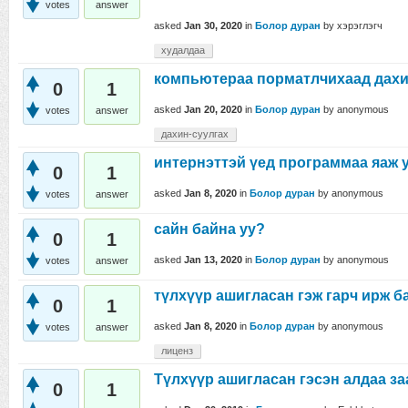
votes
answer
asked
Jan 30, 2020
in
Болор дуран
by
хэрэглэгч
худалдаа
компьютераа порматлчихаад дахи
0
1
asked
Jan 20, 2020
in
Болор дуран
by
anonymous
votes
answer
дахин-суулгах
интернэттэй үед программаа яаж у
0
1
asked
Jan 8, 2020
in
Болор дуран
by
anonymous
votes
answer
сайн байна уу?
0
1
asked
Jan 13, 2020
in
Болор дуран
by
anonymous
votes
answer
түлхүүр ашигласан гэж гарч ирж б
0
1
asked
Jan 8, 2020
in
Болор дуран
by
anonymous
votes
answer
лиценз
Түлхүүр ашигласан гэсэн алдаа за
0
1