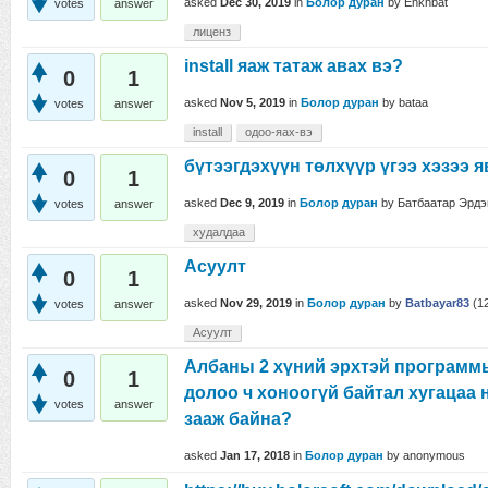
asked
Dec 30, 2019
in
Болор дуран
by
Enkhbat
votes
answer
лиценз
install яаж татаж авах вэ?
0
1
asked
Nov 5, 2019
in
Болор дуран
by
bataa
votes
answer
install
одоо-яах-вэ
бүтээгдэхүүн төлхүүр үгээ хэзээ я
0
1
asked
Dec 9, 2019
in
Болор дуран
by
Батбаатар Эрдэ
votes
answer
худалдаа
Асуулт
0
1
asked
Nov 29, 2019
in
Болор дуран
by
Batbayar83
(
1
votes
answer
Асуулт
Албаны 2 хүний эрхтэй программы
0
1
долоо ч хоноогүй байтал хугацаа 
votes
answer
зааж байна?
asked
Jan 17, 2018
in
Болор дуран
by
anonymous