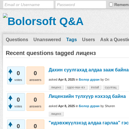
Remem
Questions
Unanswered
Tags
Users
Ask a Questi
Recent questions tagged лиценз
Дахин суулгахад алдаа зааж байна
0
0
asked
Apr 8, 2025
in
Болор дуран
by
Ori
votes
answers
лиценз
одоо-яах-вэ
install
суулгац
Лицензийн түлхүүр нэхээд байна
0
0
asked
Apr 8, 2025
in
Болор дуран
by
Shuren
votes
answers
лиценз
"идэвхжүүлэхэд алдаа гарлаа" гэс
0
0