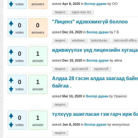
asked
Apr 8, 2025
in
Болор дуран
by
OO
votes
answers
лиценз
одоо-яах-вэ
"Лиценз" идэвхжихгүй боллоо
0
0
asked
Dec 24, 2020
in
Болор дуран
by
Г.Б
votes
answers
лиценз
windows
bolorduran
microsoft-office
иджвжүүлэх үед лицензийн хугаца
0
1
asked
Dec 19, 2020
in
Болор дуран
by
alima
votes
answer
лиценз
дуусаагүй
идэвхгүй
Алдаа 28 гэсэн алдаа заагаад байн
0
1
байгаа .
votes
answer
asked
Mar 10, 2020
in
Болор дуран
by
Урангоо
лиценз
түлхүүр ашигласан гэж гарч ирж б
0
1
asked
Jan 8, 2020
in
Болор дуран
by
anonymous
votes
answer
лиценз