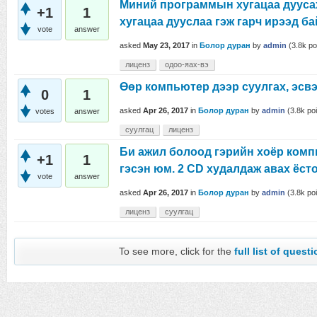
Миний программын хугацаа дууса
+1
1
хугацаа дууслаа гэж гарч ирээд ба
vote
answer
asked
May 23, 2017
in
Болор дуран
by
admin
(
3.8k
po
лиценз
одоо-яах-вэ
Өөр компьютер дээр суулгах, эсв
0
1
asked
Apr 26, 2017
in
Болор дуран
by
admin
(
3.8k
poi
votes
answer
суулгац
лиценз
Би ажил болоод гэрийн хоёр комп
+1
1
гэсэн юм. 2 CD худалдаж авах ёст
vote
answer
asked
Apr 26, 2017
in
Болор дуран
by
admin
(
3.8k
poi
лиценз
суулгац
To see more, click for the
full list of quest