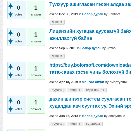
Түлхүүр ашигласан гэсэн алдаа за
0
1
asked
Dec 30, 2019
in
Болор дуран
by
Enkhbat
votes
answer
лиценз
Лицензийн хугацаа дуусаагүй бай
0
1
ажиллахгүй байна
votes
answer
asked
Sep 6, 2019
in
Болор дуран
by
Отгоо
лиценз
https://buy.bolorsoft.com/downlo
0
1
татаж авах гэсэн чинь болохгүй б
votes
answer
asked
Apr 18, 2019
in
Монгол бичиг
by
амартүвшин
суулгац
лиценз
одоо-яах-вэ
дахин шинээр систем суулгасан т
0
1
худалдан авч суулгах уу. Эхний э
votes
answer
asked
Jun 16, 2018
in
Болор дуран
by
anonymous
суулгац
лиценз
худалдаа