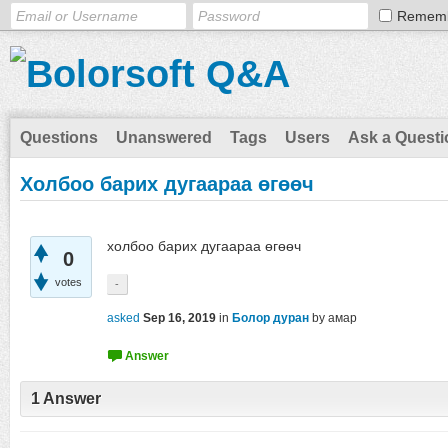
Remem
Questions
Unanswered
Tags
Users
Ask a Questi
Холбоо барих дугаараа өгөөч
холбоо барих дугаараа өгөөч
0
votes
-
asked
Sep 16, 2019
in
Болор дуран
by
амар
1
Answer