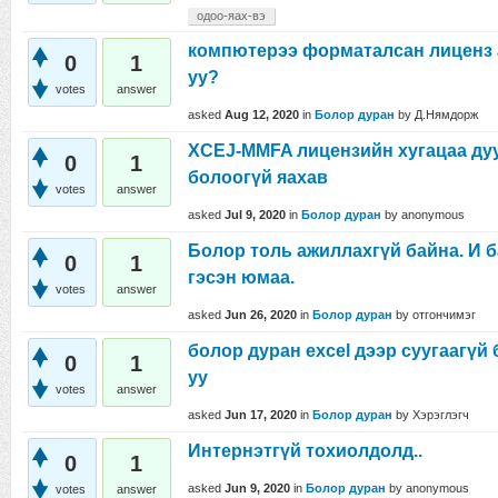
одоо-яах-вэ
компютерээ форматалсан лиценз а
0
1
уу?
votes
answer
asked
Aug 12, 2020
in
Болор дуран
by
Д.Нямдорж
XCEJ-MMFA лицензийн хугацаа дуу
0
1
болоогүй яахав
votes
answer
asked
Jul 9, 2020
in
Болор дуран
by
anonymous
Болор толь ажиллахгүй байна. И 
0
1
гэсэн юмаа.
votes
answer
asked
Jun 26, 2020
in
Болор дуран
by
отгончимэг
болор дуран excel дээр суугаагүй
0
1
уу
votes
answer
asked
Jun 17, 2020
in
Болор дуран
by
Хэрэглэгч
Интернэтгүй тохиолдолд..
0
1
asked
Jun 9, 2020
in
Болор дуран
by
anonymous
votes
answer