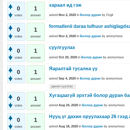
хараал ид гэж
0
1
asked
Nov 2, 2020
in
Болор дуран
by
Orgil
votes
answer
formatlsnii daraa tulhuur ashiglagd
0
1
asked
Nov 2, 2020
in
Болор дуран
by
anonymous
votes
answer
суулгуулах
0
1
asked
Oct 20, 2020
in
Болор дуран
by
anonymous
votes
answer
Яаралтай тусална уу
0
1
asked
Sep 4, 2020
in
Болор дуран
by
anonymous
votes
answer
дахин-суулгах
Хугацаагүй эрхтэй болор дуран ба
0
1
asked
Aug 24, 2020
in
Болор дуран
by
anonymous
votes
answer
Нууц үг дахин оруулахаар 26 гээд 
0
1
asked
Aug 18, 2020
in
Болор дуран
by
anonymous
votes
answer