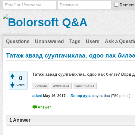
Remem
Questions
Unanswered
Tags
Users
Ask a Questi
Татаж аваад суулгачихлаа, одоо яах билэ
Татаж аваад суулгачихлаа, одоо яах билээ? Ворд 
0
votes
суулгац
ажиллагаа
одоо-яах-вэ
asked
May 16, 2017
in
Болор дуран
by
badaa
(
780
points)
1
Answer