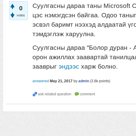
Суулгасны дараа таны Microsoft Of
0
цэс нэмэгдсэн байгаа. Одоо таны
votes
эсвэл баримт нээхэд алдаатай үг
тэмдэглэж харуулна.
Суулгасны дараа "Болор дуран - А
орон ажиллах заавартай танилца
зааврыг
эндээс
харж болно.
answered
May 21, 2017
by
admin
(
3.8k
points)