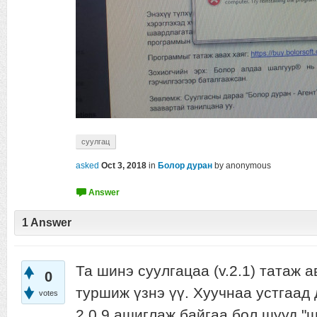
суулгац
asked
Oct 3, 2018
in
Болор дуран
by
anonymous
1
Answer
Та шинэ суулгацаа (v.2.1) татаж 
0
туршиж үзнэ үү. Хуучнаа устгаад
votes
2.0.9 ашиглаж байгаа бол шууд "