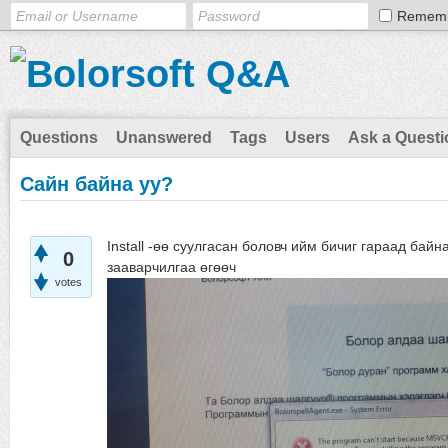
Remem
Questions
Unanswered
Tags
Users
Ask a Questi
Сайн байна уу?
Install -өө суулгасан боловч ийм бичиг гараад бай
0
зааварчилгаа өгөөч
votes