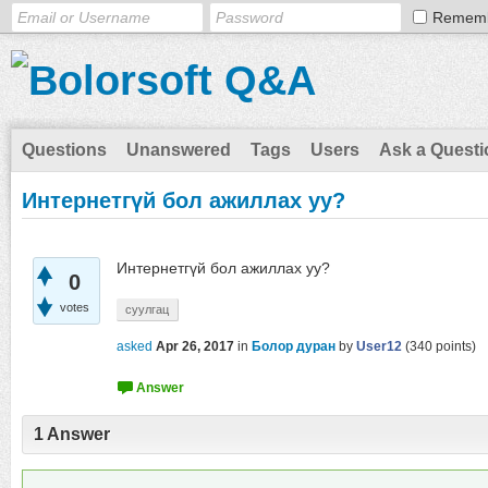
Remem
Questions
Unanswered
Tags
Users
Ask a Questi
Интернетгүй бол ажиллах уу?
Интернетгүй бол ажиллах уу?
0
votes
суулгац
asked
Apr 26, 2017
in
Болор дуран
by
User12
(
340
points)
1
Answer