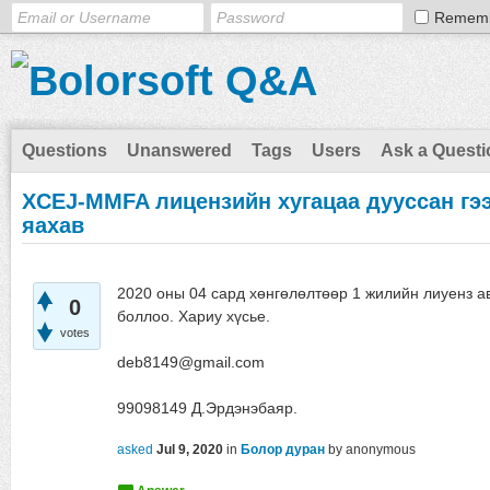
Remem
Questions
Unanswered
Tags
Users
Ask a Questi
XCEJ-MMFA лицензийн хугацаа дууссан гээ
яахав
2020 оны 04 сард хөнгөлөлтөөр 1 жилийн лиуенз ав
0
боллоо. Хариу хүсье.
votes
deb8149@gmail.com
99098149 Д.Эрдэнэбаяр.
asked
Jul 9, 2020
in
Болор дуран
by
anonymous