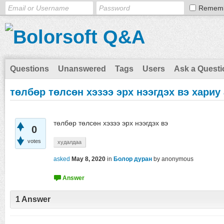
Remem
Questions
Unanswered
Tags
Users
Ask a Questi
төлбөр төлсөн хэзээ эрх нээгдэх вэ хариу
төлбөр төлсөн хэзээ эрх нээгдэх вэ
0
votes
худалдаа
asked
May 8, 2020
in
Болор дуран
by
anonymous
1
Answer