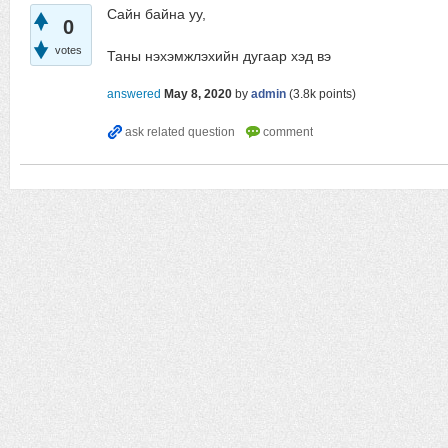
Сайн байна уу,
0
votes
Таны нэхэмжлэхийн дугаар хэд вэ
answered
May 8, 2020
by
admin
(
3.8k
points)